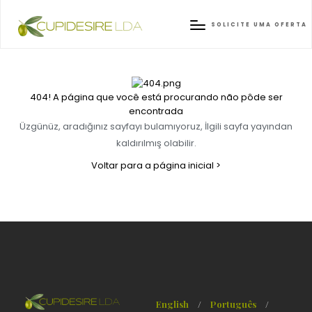
404
Anasayfa
404
SOLICITE UMA OFERTA
404! A página que você está procurando não pôde ser
encontrada
Üzgünüz, aradığınız sayfayı bulamıyoruz, İlgili sayfa yayından
kaldırılmış olabilir.
Voltar para a página inicial >
English
/
Português
/