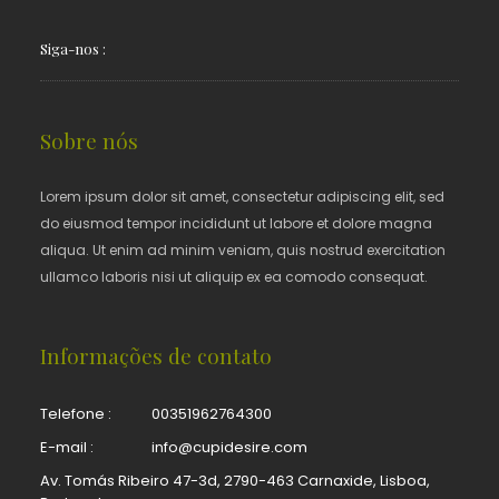
Siga-nos :
Sobre nós
Lorem ipsum dolor sit amet, consectetur adipiscing elit, sed
do eiusmod tempor incididunt ut labore et dolore magna
aliqua. Ut enim ad minim veniam, quis nostrud exercitation
ullamco laboris nisi ut aliquip ex ea comodo consequat.
Informações de contato
Telefone :
00351962764300
E-mail :
info@cupidesire.com
Av. Tomás Ribeiro 47-3d, 2790-463 Carnaxide, Lisboa,