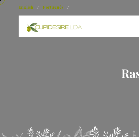
English
/
Português
/
Ras