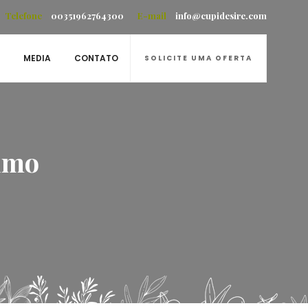
Telefone
00351962764300
E-mail
info@cupidesire.com
MEDIA
CONTATO
SOLICITE UMA OFERTA
timo