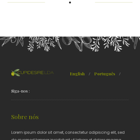
English
/
Português
/
Siga-nos :
Sobre nós
Lorem ipsum dolor sit amet, consectetur adipiscing elit, sed
do eiusmod tempor incididunt ut labore et dolore magna