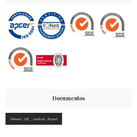
Documentos
Pomace_Oil__Analysis_Report